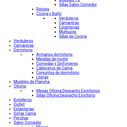
Muebles TV
Sillas Salon Comedor
Relojes
Cocina y Baño
Verduleros
Camareras
Estanterias
Multiusos
Sillas de Cocina
Verduleros
Camareras
Dormitorio
Armarios dormitorio
Mesillas de noche
Comodas y Sinfonieres
Cabeceros de Cama
Conjuntos de dormitorio
Literas
Muebles de Plancha
Oficina
Mesas Oficina Despacho Escritorios
Sillas Oficina Despacho Escritorio
Botelleros
Outlet
Estanterias
Sofas Cama
Perchas
Salon Comedor