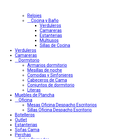
Relojes
Cocina y Baño
Verduleros
Camareras
Estanterias
Multiusos
Sillas de Cocina
Verduleros
Camareras
Dormitorio
Armarios dormitorio
Mesillas de noche
Comodas y Sinfonieres
Cabeceros de Cama
Conjuntos de dormitorio
Literas
Muebles de Plancha
Oficina
Mesas Oficina Despacho Escritorios
Sillas Oficina Despacho Escritorio
Botelleros
Outlet
Estanterias
Sofas Cama
Perchas