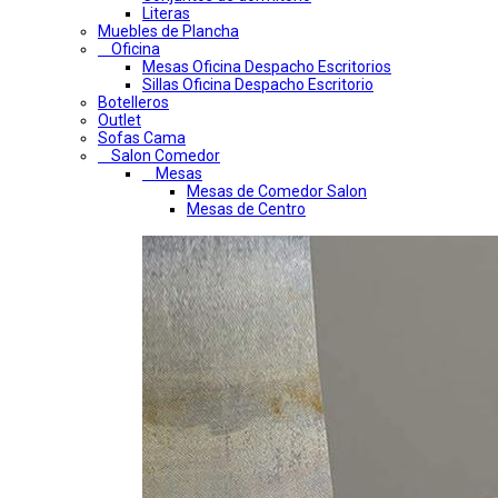
Literas
Muebles de Plancha
Oficina
Mesas Oficina Despacho Escritorios
Sillas Oficina Despacho Escritorio
Botelleros
Outlet
Sofas Cama
Salon Comedor
Mesas
Mesas de Comedor Salon
Mesas de Centro