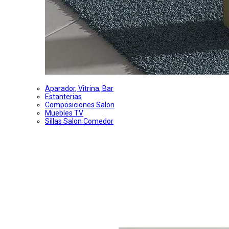
Aparador, Vitrina, Bar
Estanterias
Composiciones Salon
Muebles TV
Sillas Salon Comedor