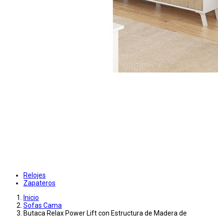
Relojes
Zapateros
Inicio
Sofas Cama
Butaca Relax Power Lift con Estructura de Madera de