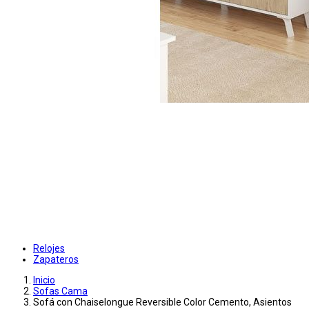
Relojes
Zapateros
Inicio
Sofas Cama
Sofá con Chaiselongue Reversible Color Cemento, Asientos