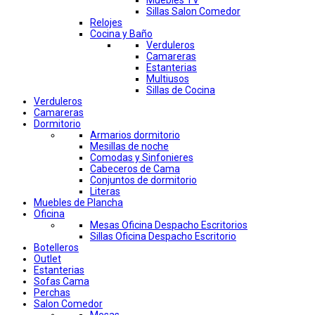
Muebles TV
Sillas Salon Comedor
Relojes
Cocina y Baño
Verduleros
Camareras
Estanterias
Multiusos
Sillas de Cocina
Verduleros
Camareras
Dormitorio
Armarios dormitorio
Mesillas de noche
Comodas y Sinfonieres
Cabeceros de Cama
Conjuntos de dormitorio
Literas
Muebles de Plancha
Oficina
Mesas Oficina Despacho Escritorios
Sillas Oficina Despacho Escritorio
Botelleros
Outlet
Estanterias
Sofas Cama
Perchas
Salon Comedor