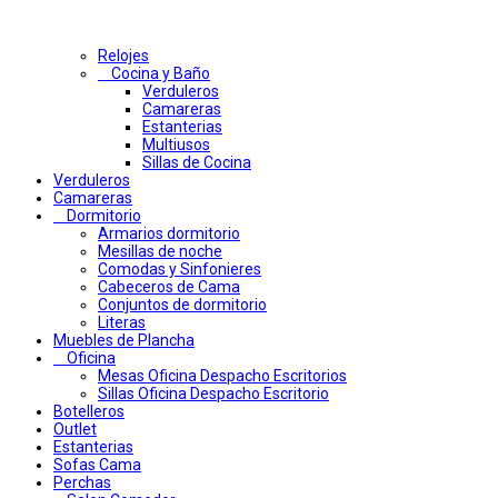
Relojes
Cocina y Baño
Verduleros
Camareras
Estanterias
Multiusos
Sillas de Cocina
Verduleros
Camareras
Dormitorio
Armarios dormitorio
Mesillas de noche
Comodas y Sinfonieres
Cabeceros de Cama
Conjuntos de dormitorio
Literas
Muebles de Plancha
Oficina
Mesas Oficina Despacho Escritorios
Sillas Oficina Despacho Escritorio
Botelleros
Outlet
Estanterias
Sofas Cama
Perchas