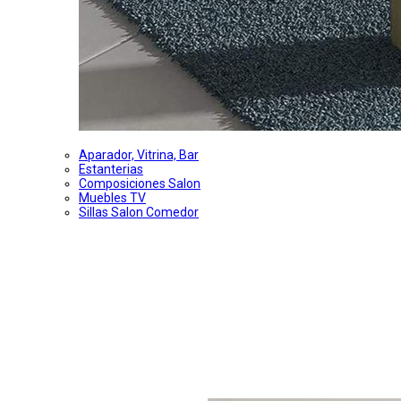
Aparador, Vitrina, Bar
Estanterias
Composiciones Salon
Muebles TV
Sillas Salon Comedor