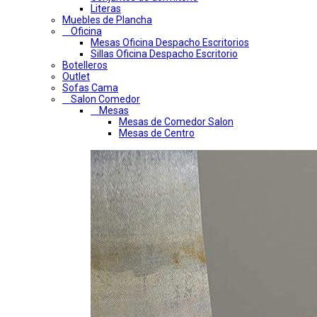
Literas
Muebles de Plancha
Oficina
Mesas Oficina Despacho Escritorios
Sillas Oficina Despacho Escritorio
Botelleros
Outlet
Sofas Cama
Salon Comedor
Mesas
Mesas de Comedor Salon
Mesas de Centro