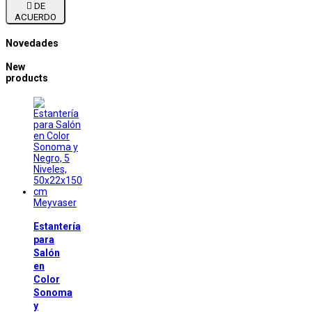

DE
ACUERDO
Novedades
New
products
Meyvaser
Estantería
para
Salón
en
Color
Sonoma
y