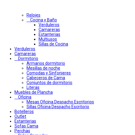
Relojes
Cocina y Baño
Verduleros
Camareras
Estanterias
Multiusos
Sillas de Cocina
Verduleros
Camareras
Dormitorio
Armarios dormitorio
Mesillas de noche
Comodas y Sinfonieres
Cabeceros de Cama
Conjuntos de dormitorio
Literas
Muebles de Plancha
Oficina
Mesas Oficina Despacho Escritorios
Sillas Oficina Despacho Escritorio
Botelleros
Outlet
Estanterias
Sofas Cama
Perchas