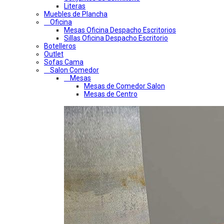
Literas
Muebles de Plancha
Oficina
Mesas Oficina Despacho Escritorios
Sillas Oficina Despacho Escritorio
Botelleros
Outlet
Sofas Cama
Salon Comedor
Mesas
Mesas de Comedor Salon
Mesas de Centro