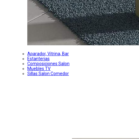
Aparador, Vitrina, Bar
Estanterias
Composiciones Salon
Muebles TV
Sillas Salon Comedor