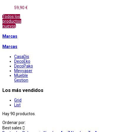
59,90 €
Todos los
productos
nuevos
Marcas
Marcas
CasaDis
DecoEko
DecoPako
Meyvaser
Mueble
Gestion
Los más vendidos
Grid
List
Hay 90 productos.
Ordenar por:
Best sales
