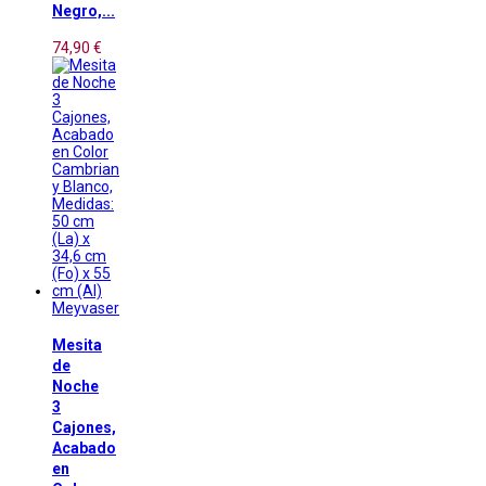
Negro,...
74,90 €
Meyvaser
Mesita
de
Noche
3
Cajones,
Acabado
en