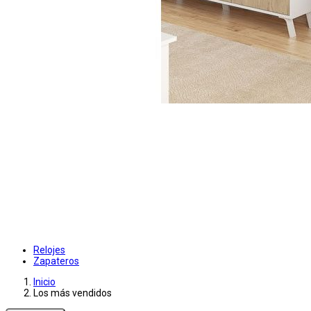
Relojes
Zapateros
Inicio
Los más vendidos