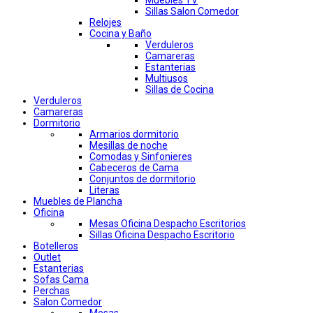
Muebles TV
Sillas Salon Comedor
Relojes
Cocina y Baño
Verduleros
Camareras
Estanterias
Multiusos
Sillas de Cocina
Verduleros
Camareras
Dormitorio
Armarios dormitorio
Mesillas de noche
Comodas y Sinfonieres
Cabeceros de Cama
Conjuntos de dormitorio
Literas
Muebles de Plancha
Oficina
Mesas Oficina Despacho Escritorios
Sillas Oficina Despacho Escritorio
Botelleros
Outlet
Estanterias
Sofas Cama
Perchas
Salon Comedor