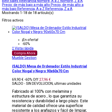
Best sales
Relevancia
Nombre, A a Z
Nombre, Z a A
Precio: de más bajo a más alto
Precio, de más alto a
más bajo
Referencia, A a Z
Referencia, Z a A
Mostrando 1-18 de 18 artículo(s)
Filtros activos
¡En oferta!
-60%

Vista rápida
Compra Ahora
Mueble Gestion
(SALDO) Mesa de Ordenador Estilo Industrial
Color Nogal y Negro 90x60x70 Cm
69,90 €
-60%
Off
27,96 €
SALDO - SIN DEVOLUCION, ultimas unidades
Fabricado al 100% con melamina y
estructura de acero , lo que garantiza su
resistencia y durabilidad a largo plazo. Este
material de calidad ofrece una superficie
resistente a los arañazos y fácil de limpiar,