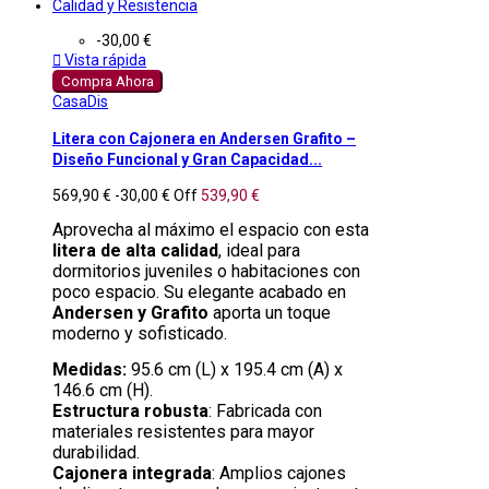
-30,00 €

Vista rápida
Compra Ahora
CasaDis
Litera con Cajonera en Andersen Grafito –
Diseño Funcional y Gran Capacidad...
569,90 €
-30,00 €
Off
539,90 €
Aprovecha al máximo el espacio con esta
litera de alta calidad
, ideal para
dormitorios juveniles o habitaciones con
poco espacio. Su elegante acabado en
Andersen y Grafito
aporta un toque
moderno y sofisticado.
Medidas:
95.6 cm (L) x 195.4 cm (A) x
146.6 cm (H).
Estructura robusta
: Fabricada con
materiales resistentes para mayor
durabilidad.
Cajonera integrada
: Amplios cajones