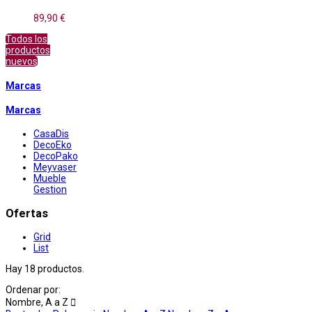
89,90 €
Todos los
productos
nuevos
Marcas
Marcas
CasaDis
DecoEko
DecoPako
Meyvaser
Mueble
Gestion
Ofertas
Grid
List
Hay 18 productos.
Ordenar por:
Nombre, A a Z
