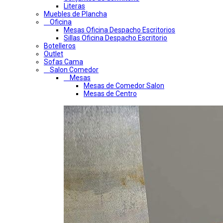
Literas
Muebles de Plancha
Oficina
Mesas Oficina Despacho Escritorios
Sillas Oficina Despacho Escritorio
Botelleros
Outlet
Sofas Cama
Salon Comedor
Mesas
Mesas de Comedor Salon
Mesas de Centro