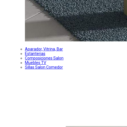
Aparador, Vitrina, Bar
Estanterias
Composiciones Salon
Muebles TV
Sillas Salon Comedor