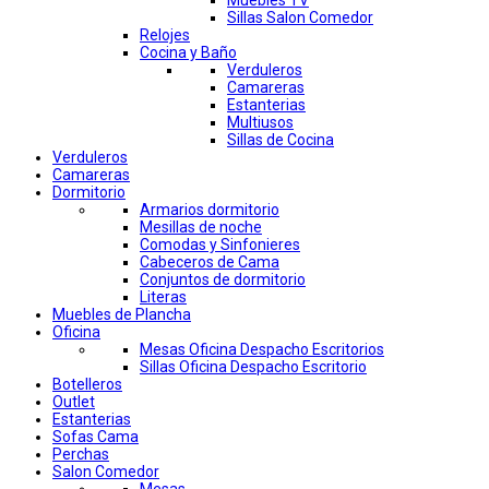
Muebles TV
Sillas Salon Comedor
Relojes
Cocina y Baño
Verduleros
Camareras
Estanterias
Multiusos
Sillas de Cocina
Verduleros
Camareras
Dormitorio
Armarios dormitorio
Mesillas de noche
Comodas y Sinfonieres
Cabeceros de Cama
Conjuntos de dormitorio
Literas
Muebles de Plancha
Oficina
Mesas Oficina Despacho Escritorios
Sillas Oficina Despacho Escritorio
Botelleros
Outlet
Estanterias
Sofas Cama
Perchas
Salon Comedor