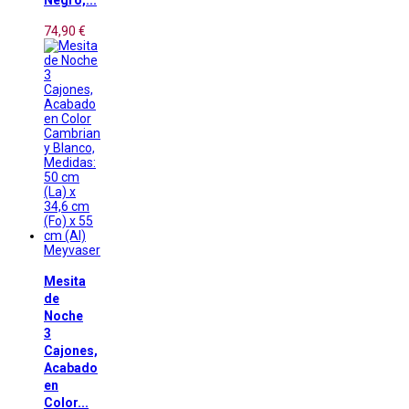
Negro,...
74,90 €
Meyvaser
Mesita
de
Noche
3
Cajones,
Acabado
en
Color...