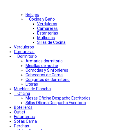
Relojes
Cocina y Baño
Verduleros
Camareras
Estanterias
Multiusos
Sillas de Cocina
Verduleros
Camareras
Dormitorio
Armarios dormitorio
Mesillas de noche
Comodas y Sinfonieres
Cabeceros de Cama
Conjuntos de dormitorio
Literas
Muebles de Plancha
Oficina
Mesas Oficina Despacho Escritorios
Sillas Oficina Despacho Escritorio
Botelleros
Outlet
Estanterias
Sofas Cama
Perchas