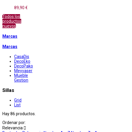
89,90 €
Todos los
productos
nuevos
Marcas
Marcas
CasaDis
DecoEko
DecoPako
Meyvaser
Mueble
Gestion
Sillas
Grid
List
Hay 86 productos.
Ordenar por:
Relevancia
