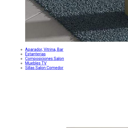
Aparador, Vitrina, Bar
Estanterias
Composiciones Salon
Muebles TV
Sillas Salon Comedor