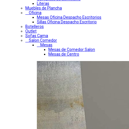
Literas
Muebles de Plancha
Oficina
Mesas Oficina Despacho Escritorios
Sillas Oficina Despacho Escritorio
Botelleros
Outlet
Sofas Cama
Salon Comedor
Mesas
Mesas de Comedor Salon
Mesas de Centro