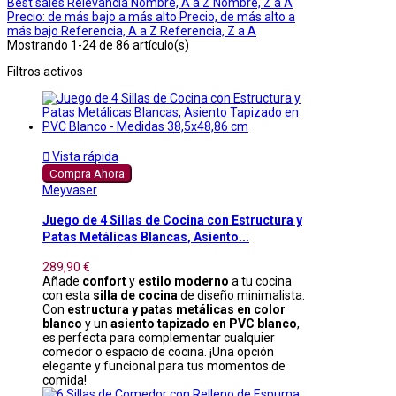
Best sales
Relevancia
Nombre, A a Z
Nombre, Z a A
Precio: de más bajo a más alto
Precio, de más alto a
más bajo
Referencia, A a Z
Referencia, Z a A
Mostrando 1-24 de 86 artículo(s)
Filtros activos

Vista rápida
Compra Ahora
Meyvaser
Juego de 4 Sillas de Cocina con Estructura y
Patas Metálicas Blancas, Asiento...
289,90 €
Añade
confort
y
estilo moderno
a tu cocina
con esta
silla de cocina
de diseño minimalista.
Con
estructura y patas metálicas en color
blanco
y un
asiento tapizado en PVC blanco
,
es perfecta para complementar cualquier
comedor o espacio de cocina. ¡Una opción
elegante y funcional para tus momentos de
comida!