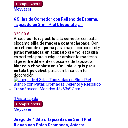
Compra Ahora
Meyvaser
6 Sillas de Comedor con Relleno de Espuma,
Tapizado en Símil Piel Chocolate y...
329,00 €
Añade
confort
y
estilo
a tu comedor con esta
elegante
silla de madera contrachapada
. Con
un
relleno de espuma
para mayor comodidad y
patas metálicas en acabado cromo
, esta silla
es perfecta para cualquier ambiente moderno.
Elige entre diferentes opciones de tapizado:
blanco o chocolate en símil piel
o
gris perla
en tela tipo velvet
, para combinar con tu
decoración.

Vista rápida
Compra Ahora
Meyvaser
Juego de 4 Sillas Tapizadas en Símil Piel
Blanco con Patas Cromadas, Asiento...