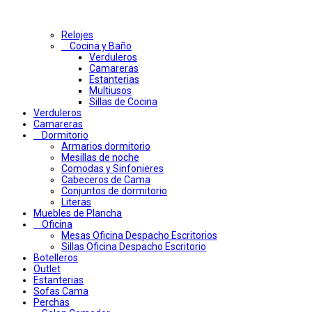
Relojes
Cocina y Baño
Verduleros
Camareras
Estanterias
Multiusos
Sillas de Cocina
Verduleros
Camareras
Dormitorio
Armarios dormitorio
Mesillas de noche
Comodas y Sinfonieres
Cabeceros de Cama
Conjuntos de dormitorio
Literas
Muebles de Plancha
Oficina
Mesas Oficina Despacho Escritorios
Sillas Oficina Despacho Escritorio
Botelleros
Outlet
Estanterias
Sofas Cama
Perchas