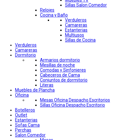
Muebles TV
Sillas Salon Comedor
Relojes
Cocina y Baño
Verduleros
Camareras
Estanterias
Multiusos
Sillas de Cocina
Verduleros
Camareras
Dormitorio
Armarios dormitorio
Mesillas de noche
Comodas y Sinfonieres
Cabeceros de Cama
Conjuntos de dormitorio
Literas
Muebles de Plancha
Oficina
Mesas Oficina Despacho Escritorios
Sillas Oficina Despacho Escritorio
Botelleros
Outlet
Estanterias
Sofas Cama
Perchas
Salon Comedor