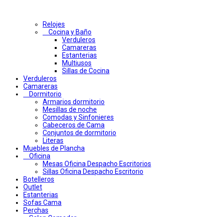
Relojes
Cocina y Baño
Verduleros
Camareras
Estanterias
Multiusos
Sillas de Cocina
Verduleros
Camareras
Dormitorio
Armarios dormitorio
Mesillas de noche
Comodas y Sinfonieres
Cabeceros de Cama
Conjuntos de dormitorio
Literas
Muebles de Plancha
Oficina
Mesas Oficina Despacho Escritorios
Sillas Oficina Despacho Escritorio
Botelleros
Outlet
Estanterias
Sofas Cama
Perchas