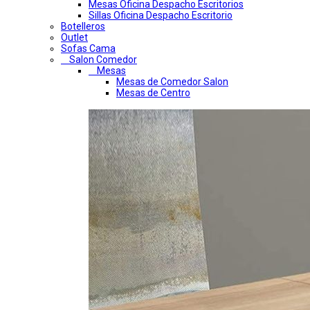
Mesas Oficina Despacho Escritorios
Sillas Oficina Despacho Escritorio
Botelleros
Outlet
Sofas Cama
Salon Comedor
Mesas
Mesas de Comedor Salon
Mesas de Centro