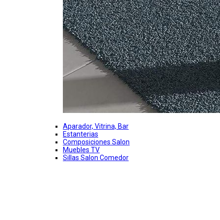
Aparador, Vitrina, Bar
Estanterias
Composiciones Salon
Muebles TV
Sillas Salon Comedor