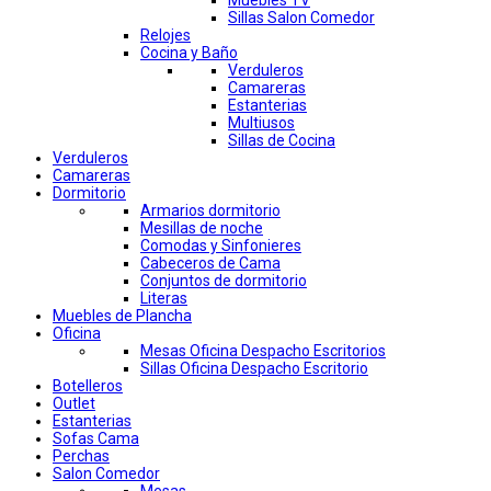
Muebles TV
Sillas Salon Comedor
Relojes
Cocina y Baño
Verduleros
Camareras
Estanterias
Multiusos
Sillas de Cocina
Verduleros
Camareras
Dormitorio
Armarios dormitorio
Mesillas de noche
Comodas y Sinfonieres
Cabeceros de Cama
Conjuntos de dormitorio
Literas
Muebles de Plancha
Oficina
Mesas Oficina Despacho Escritorios
Sillas Oficina Despacho Escritorio
Botelleros
Outlet
Estanterias
Sofas Cama
Perchas
Salon Comedor