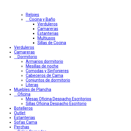
Relojes
Cocina y Baño
Verduleros
Camareras
Estanterias
Multiusos
Sillas de Cocina
Verduleros
Camareras
Dormitorio
Armarios dormitorio
Mesillas de noche
Comodas y Sinfonieres
Cabeceros de Cama
Conjuntos de dormitorio
Literas
Muebles de Plancha
Oficina
Mesas Oficina Despacho Escritorios
Sillas Oficina Despacho Escritorio
Botelleros
Outlet
Estanterias
Sofas Cama
Perchas