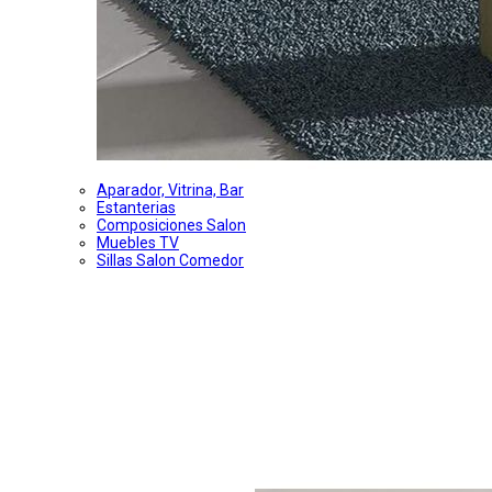
Aparador, Vitrina, Bar
Estanterias
Composiciones Salon
Muebles TV
Sillas Salon Comedor