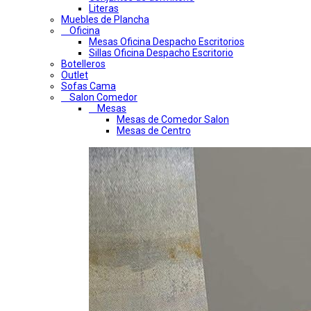
Literas
Muebles de Plancha
Oficina
Mesas Oficina Despacho Escritorios
Sillas Oficina Despacho Escritorio
Botelleros
Outlet
Sofas Cama
Salon Comedor
Mesas
Mesas de Comedor Salon
Mesas de Centro