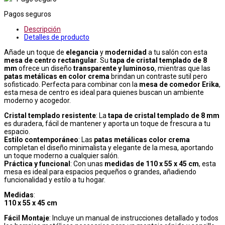
Pagos seguros
Descripción
Detalles de producto
Añade un toque de
elegancia
y
modernidad
a tu salón con esta
mesa de centro rectangular
. Su
tapa de cristal templado de 8
mm
ofrece un diseño
transparente y luminoso
, mientras que las
patas metálicas en color crema
brindan un contraste sutil pero
sofisticado. Perfecta para combinar con la
mesa de comedor Erika
,
esta mesa de centro es ideal para quienes buscan un ambiente
moderno y acogedor.
Cristal templado resistente
: La
tapa de cristal templado de 8 mm
es duradera, fácil de mantener y aporta un toque de frescura a tu
espacio.
Estilo contemporáneo
: Las
patas metálicas color crema
completan el diseño minimalista y elegante de la mesa, aportando
un toque moderno a cualquier salón.
Práctica y funcional
: Con unas
medidas de 110 x 55 x 45 cm
, esta
mesa es ideal para espacios pequeños o grandes, añadiendo
funcionalidad y estilo a tu hogar.
Medidas
:
110 x 55 x 45 cm
Fácil Montaje
: Incluye un manual de instrucciones detallado y todos