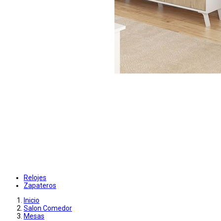
Relojes
Zapateros
Inicio
Salon Comedor
Mesas