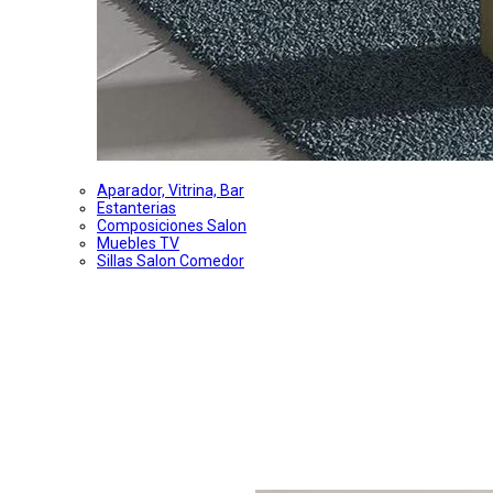
Aparador, Vitrina, Bar
Estanterias
Composiciones Salon
Muebles TV
Sillas Salon Comedor