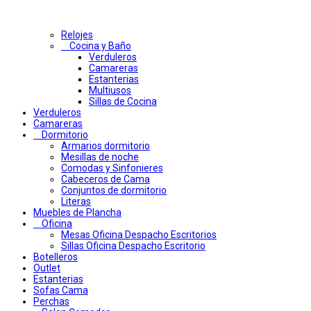
Relojes
Cocina y Baño
Verduleros
Camareras
Estanterias
Multiusos
Sillas de Cocina
Verduleros
Camareras
Dormitorio
Armarios dormitorio
Mesillas de noche
Comodas y Sinfonieres
Cabeceros de Cama
Conjuntos de dormitorio
Literas
Muebles de Plancha
Oficina
Mesas Oficina Despacho Escritorios
Sillas Oficina Despacho Escritorio
Botelleros
Outlet
Estanterias
Sofas Cama
Perchas