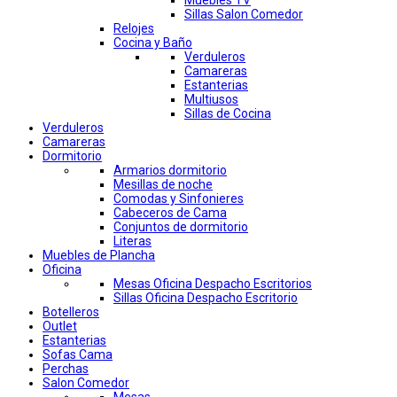
Muebles TV
Sillas Salon Comedor
Relojes
Cocina y Baño
Verduleros
Camareras
Estanterias
Multiusos
Sillas de Cocina
Verduleros
Camareras
Dormitorio
Armarios dormitorio
Mesillas de noche
Comodas y Sinfonieres
Cabeceros de Cama
Conjuntos de dormitorio
Literas
Muebles de Plancha
Oficina
Mesas Oficina Despacho Escritorios
Sillas Oficina Despacho Escritorio
Botelleros
Outlet
Estanterias
Sofas Cama
Perchas
Salon Comedor