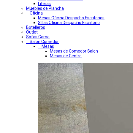
Literas
Muebles de Plancha
Oficina
Mesas Oficina Despacho Escritorios
Sillas Oficina Despacho Escritorio
Botelleros
Outlet
Sofas Cama
Salon Comedor
Mesas
Mesas de Comedor Salon
Mesas de Centro