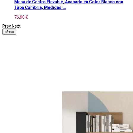
Mesa de Centro Elevable, Acabado en Color Blanco con
Tapa Cambria, Medidas:...
76,90 €
Prev
Next
close